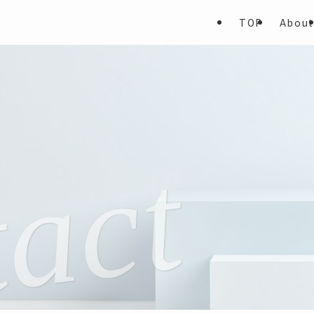
TOP
About